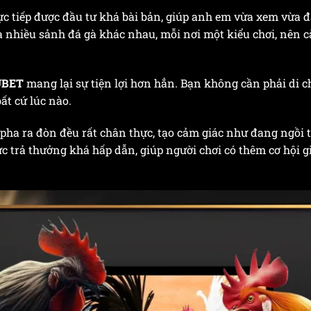
ực tiếp được đầu tư khá bài bản, giúp anh em vừa xem vừa 
a nhiều sảnh đá gà khác nhau, mỗi nơi một kiểu chơi, nên 
UBET
mang lại sự tiện lợi hơn hẳn. Bạn không cần phải di c
bất cứ lúc nào.
 pha ra đòn đều rất chân thực, tạo cảm giác như đang ngồi tr
c trả thưởng khá hấp dẫn, giúp người chơi có thêm cơ hội g