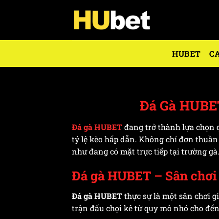
Chuyển
đến
nội
dung
HUBET
C
Đá Gà HUBET
Đá gà HUBET
đang trở thành lựa chọn 
tỷ lệ kèo hấp dẫn. Không chỉ đơn thuần
như đang có mặt trực tiếp tại trường gà
Đá gà HUBET – Sân chơi 
Đá gà HUBET
thực sự là một sân chơi gi
trận đấu chọi kê từ quy mô nhỏ cho đến