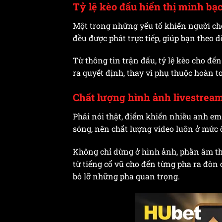
Tỷ lệ kèo đấu hiển thị minh bạ
Một trong những yếu tố khiến người chơ
đều được phát trực tiếp, giúp bạn theo 
Từ thông tin trận đấu, tỷ lệ kèo cho đế
ra quyết định, thay vì phụ thuộc hoàn 
Chất lượng hình ảnh livestrea
Phải nói thật, điểm khiến nhiều anh em
sóng, nên chất lượng video luôn ở mức ổn
Không chỉ dừng ở hình ảnh, phần âm th
từ tiếng cổ vũ cho đến từng pha ra đòn 
bỏ lỡ những pha quan trọng.