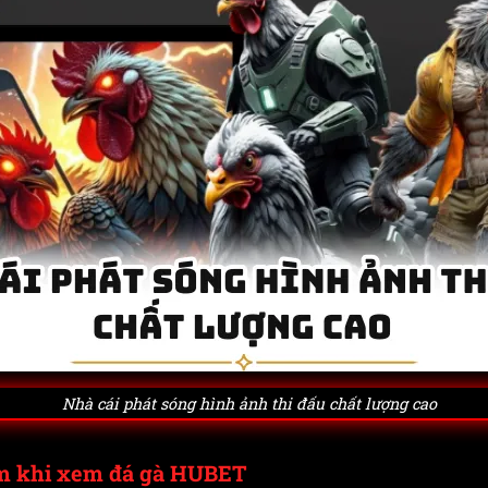
Nhà cái phát sóng hình ảnh thi đấu chất lượng cao
âm khi xem đá gà HUBET