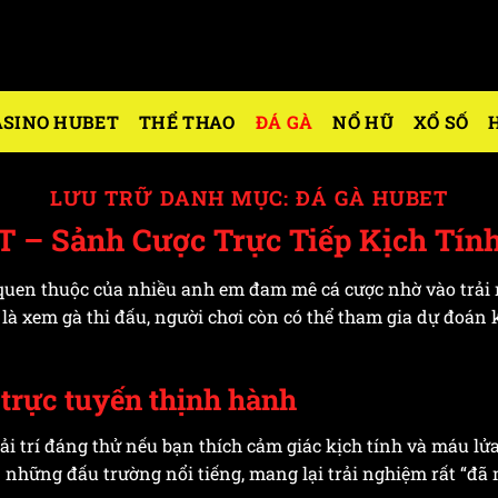
ASINO HUBET
THỂ THAO
ĐÁ GÀ
NỔ HŨ
XỔ SỐ
LƯU TRỮ DANH MỤC:
ĐÁ GÀ HUBET
 – Sảnh Cược Trực Tiếp Kịch Tính
quen thuộc của nhiều anh em đam mê cá cược nhờ vào trải 
 là xem gà thi đấu, người chơi còn có thể tham gia dự đoán
.
trực tuyến thịnh hành
ải trí đáng thử nếu bạn thích cảm giác kịch tính và máu lửa.
 những đấu trường nổi tiếng, mang lại trải nghiệm rất “đã 