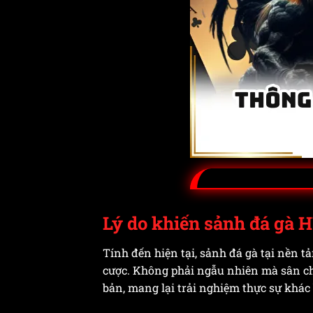
Lý do khiến sảnh đá gà
Tính đến hiện tại, sảnh đá gà tại nền t
cược. Không phải ngẫu nhiên mà sân ch
bản, mang lại trải nghiệm thực sự khác 