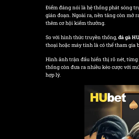
Điểm đáng nói là hệ thống phát sóng tr
gián đoạn. Ngoài ra, nền tảng còn mở r
thêm cơ hội kiếm thưởng.
So với hình thức truyền thống,
đá gà H
thoại hoặc máy tính là có thể tham gia 
Hình ảnh trận đấu hiển thị rõ nét, từng
thống còn đưa ra nhiều kèo cược với mứ
hợp lý.