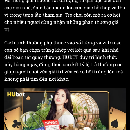
Hệ thống giải thưởng rất đa dạng, từ giải đặc biệt đến
các giải nhỏ, đảm bảo mang lại cảm giác hồi hộp và thú
vị trong từng lần tham gia. Trò chơi còn mở ra cơ hội
cho nhiều người cùng nhận những phần thưởng giá
trị.
Cách tính thưởng phụ thuộc vào số lượng và vị trí các
con số bạn chọn trùng khớp với kết quả sau khi nhà
đài hoàn tất quay thưởng. HUBET duy trì hình thức
này hàng ngày, đồng thời cam kết tỷ lệ trả thưởng cao
giúp người chơi vừa giải trí vừa có cơ hội trúng lớn mà
không phải tìm đến nơi khác.