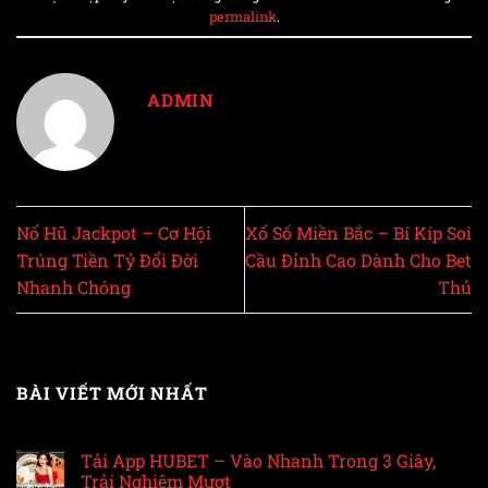
permalink
.
ADMIN
Nổ Hũ Jackpot – Cơ Hội
Xổ Số Miền Bắc – Bí Kíp Soi
Trúng Tiền Tỷ Đổi Đời
Cầu Đỉnh Cao Dành Cho Bet
Nhanh Chóng
Thủ
BÀI VIẾT MỚI NHẤT
Tải App HUBET – Vào Nhanh Trong 3 Giây,
Trải Nghiệm Mượt