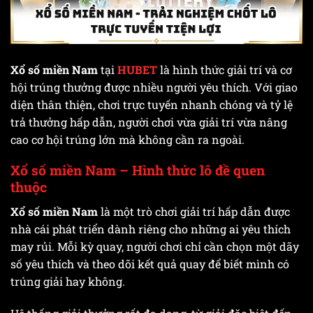
Xổ số miền Nam
tại
HUBET
là hình thức giải trí và cơ
hội trúng thưởng được nhiều người yêu thích. Với giao
diện thân thiện, chơi trực tuyến nhanh chóng và tỷ lệ
trả thưởng hấp dẫn, người chơi vừa giải trí vừa nâng
cao cơ hội trúng lớn mà không cần ra ngoài.
Xổ số miền Nam – Hình thức lô đề quen
thuộc
Xổ số miền Nam
là một trò chơi giải trí hấp dẫn được
nhà cái phát triển dành riêng cho những ai yêu thích
may rủi. Mỗi kỳ quay, người chơi chỉ cần chọn một dãy
số yêu thích và theo dõi kết quả quay để biết mình có
trúng giải hay không.