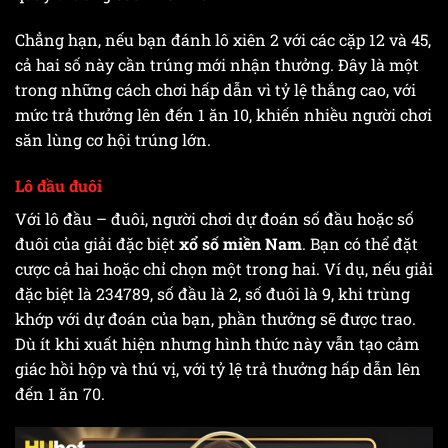
Chẳng hạn, nếu bạn đánh lô xiên 2 với các cặp 12 và 45,
cả hai số này cần trúng mới nhận thưởng. Đây là một
trong những cách chơi hấp dẫn vì tỷ lệ thắng cao, với
mức trả thưởng lên đến 1 ăn 10, khiến nhiều người chơi
săn lùng cơ hội trúng lớn.
Lô đầu đuôi
Với lô đầu – đuôi, người chơi dự đoán số đầu hoặc số
đuôi của giải đặc biệt
xổ số miền Nam
. Bạn có thể đặt
cược cả hai hoặc chỉ chọn một trong hai. Ví dụ, nếu giải
đặc biệt là 234789, số đầu là 2, số đuôi là 9, khi trùng
khớp với dự đoán của bạn, phần thưởng sẽ được trao.
Dù ít khi xuất hiện nhưng hình thức này vẫn tạo cảm
giác hồi hộp và thú vị, với tỷ lệ trả thưởng hấp dẫn lên
đến 1 ăn 70.